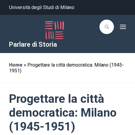
Università degli Studi di Milano
T
o
g
g
Parlare di Storia
l
e
n
a
Home
»
Progettare la città democratica: Milano (1945-
v
i
1951)
g
a
t
i
o
Progettare la città
n
democratica: Milano
(1945-1951)