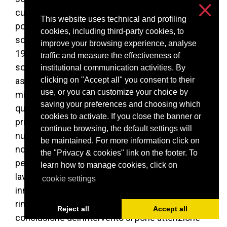
culturali d’élite e la realtà della vita della
This website uses technical and profiling
popolazione milanese. Temi fondamentali non
cookies, including third-party cookies, to
solo a Milano ma anche in provincia tra 1945 e
improve your browsing experience, analyse
1947 sono criminalità, scioperi e dibattito sulla
traffic and measure the effectiveness of
sorte dei fascisti. Città buie, diffusione di armi,
institutional communication activities. By
assuefazione alla violenza e soprattutto la
clicking on "Accept all" you consent to their
use, or you can customize your choice by
miseria, resero i furti un’esperienza quotidiana
saving your preferences and choosing which
quasi sempre legata all’ottenimento di beni di
cookies to activate. If you close the banner or
prima necessità. Non mancarono inoltre un gran
continue browsing, the default settings will
numero di scioperi e di manifestazioni, dovuti
be maintained. For more information click on
non solo alla carenza di cibo, che non
the "Privacy & cookies" link on the footer. To
permetteva un sostentamento adeguato al
learn how to manage cookies, click on
lavoro, ma anche alla mancanza di alloggi per le
cookie settings
innumerevoli famiglie le cui abitazioni erano
rimaste vittime dei bombardamenti. A
Reject all
Accept all
conclusione dell’intervento si pone attenzione